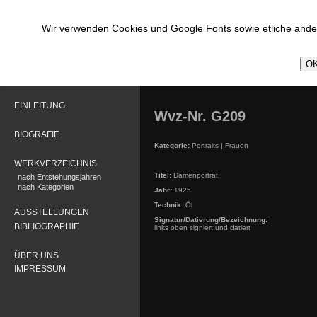
Wir verwenden Cookies und Google Fonts sowie etliche ander
OK
EINLEITUNG
Wvz-Nr. G209
BIOGRAFIE
Kategorie:
Portraits | Frauen
WERKVERZEICHNIS
Titel:
Damenporträt
nach Entstehungsjahren
nach Kategorien
Jahr:
1925
Technik:
Öl
AUSSTELLUNGEN
Signatur/Datierung/Bezeichnung:
BIBLIOGRAPHIE
links oben signiert und datiert
ÜBER UNS
IMPRESSUM