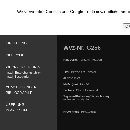
Wir verwenden Cookies und Google Fonts sowie etliche ander
OK
EINLEITUNG
Wvz-Nr. G256
BIOGRAFIE
Kategorie:
Portraits | Frauen
WERKVERZEICHNIS
Titel:
Berthe am Fenster
nach Entstehungsjahren
nach Kategorien
Jahr:
c 1925
Maße (cm):
46 x 55
AUSSTELLUNGEN
Technik:
Öl auf Leinwand
BIBLIOGRAPHIE
Signatur/Datierung/Bezeichnung:
rechts unten signiert
ÜBER UNS
IMPRESSUM
Provenienz:
Privatbesitz