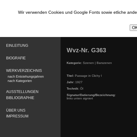
Wir verwenden Cookies und Google Fonts sowie etliche ander
OK
EINLEITUNG
Wvz-Nr. G363
BIOGRAFIE
Kategorie:
Szenen | Barszenen
WERKVERZEICHNIS
Titel:
Passage in Clichy I
nach Entstehungsjahren
nach Kategorien
Jahr:
1927
Technik:
Öl
AUSSTELLUNGEN
Signatur/Datierung/Bezeichnung:
BIBLIOGRAPHIE
links unten signiert
ÜBER UNS
IMPRESSUM