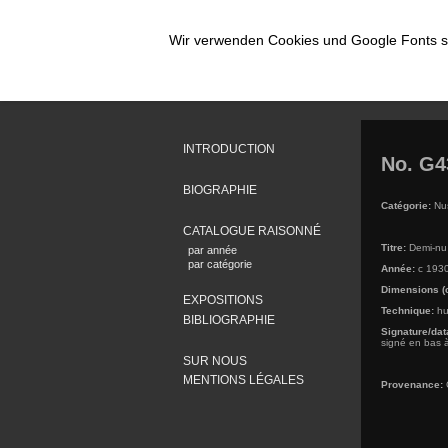
Wir verwenden Cookies und Google Fonts so
INTRODUCTION
No. G4
BIOGRAPHIE
Catégorie:
Nus
CATALOGUE RAISONNÉ
Titre:
Demi-nu
par année
par catégorie
Année:
c 193
Dimensions (
EXPOSITIONS
Technique:
hui
BIBLIOGRAPHIE
Signature/dat
signé en bas 
SUR NOUS
MENTIONS LÉGALES
Provenance:
C