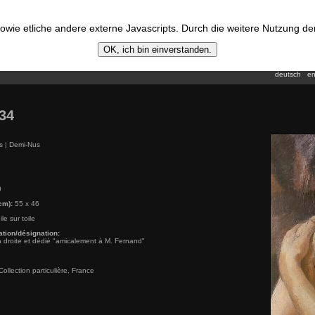
wie etliche andere externe Javascripts. Durch die weitere Nutzung d
OK, ich bin einverstanden.
deutsch
en
34
 | Demi-Nus
0
cm):
55 x 46
le sur toile
ation/désignation:
à droite et dédié "amicalement à M. Fernand"
ollection particulière, France