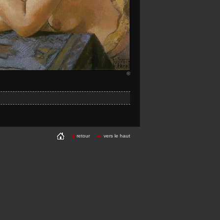
©
retour
vers le haut