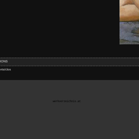
IONS
rts/clos
werkverzeichnis.at