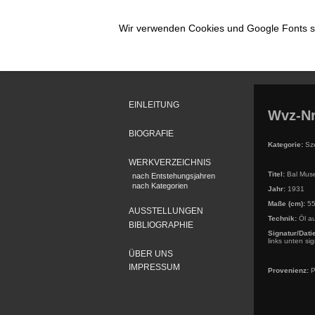
Wir verwenden Cookies und Google Fonts so
EINLEITUNG
Wvz-Nr
BIOGRAFIE
Kategorie:
Sze
WERKVERZEICHNIS
Titel:
Bal Muse
nach Entstehungsjahren
nach Kategorien
Jahr:
1931
Maße (cm):
55
AUSSTELLUNGEN
Technik:
Öl a
BIBLIOGRAPHIE
Signatur/Dat
links unten sig
ÜBER UNS
IMPRESSUM
Provenienz:
P