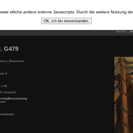
wie etliche andere externe Javascripts. Durch die weitere Nutzung d
OK, ich bin einverstanden.
deutsch
en
. G479
nen | Barszenen
tte II
 x 46
uf Leinwand
ierung/Bezeichnung:
niert
rivatbesitz