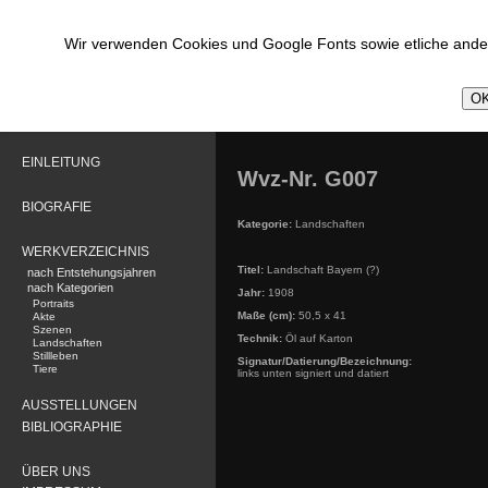
Wir verwenden Cookies und Google Fonts sowie etliche ander
OK
EINLEITUNG
Wvz-Nr. G007
BIOGRAFIE
Kategorie:
Landschaften
WERKVERZEICHNIS
Titel:
Landschaft Bayern (?)
nach Entstehungsjahren
nach Kategorien
Jahr:
1908
Portraits
Maße (cm):
50,5 x 41
Akte
Szenen
Technik:
Öl auf Karton
Landschaften
Stillleben
Signatur/Datierung/Bezeichnung:
Tiere
links unten signiert und datiert
AUSSTELLUNGEN
BIBLIOGRAPHIE
ÜBER UNS