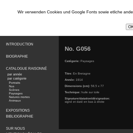
Wir verwenden Cookies und Google Fonts sowie etliche ander
OK
INTRODUCTION
No. G056
BIOGRAPHIE
Catégorie:
Paysages
CATALOGUE RAISONNÉ
Titre:
En Bretagne
par année
par catégorie
Année:
1914
Portraits
Dimensions (cm):
58,5 x 77
Nus
Scènes
Technique:
huile sur toile
Paysages
Natures mortes
Signature/datation/désignation:
Animaux
signé et daté en bas à droite
EXPOSITIONS
BIBLIOGRAPHIE
SUR NOUS