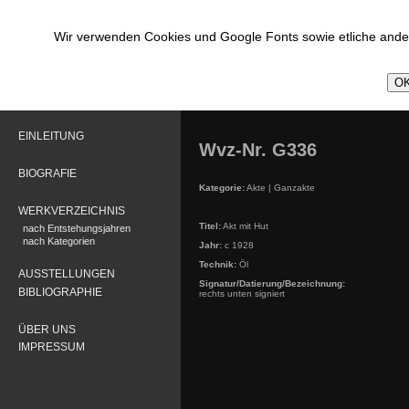
Wir verwenden Cookies und Google Fonts sowie etliche ander
OK
EINLEITUNG
Wvz-Nr. G336
BIOGRAFIE
Kategorie:
Akte | Ganzakte
WERKVERZEICHNIS
Titel:
Akt mit Hut
nach Entstehungsjahren
nach Kategorien
Jahr:
c 1928
Technik:
Öl
AUSSTELLUNGEN
Signatur/Datierung/Bezeichnung:
BIBLIOGRAPHIE
rechts unten signiert
ÜBER UNS
IMPRESSUM