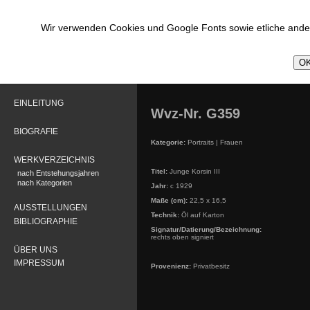
Wir verwenden Cookies und Google Fonts sowie etliche ander
OK
EINLEITUNG
Wvz-Nr. G359
BIOGRAFIE
Kategorie:
Portraits | Frauen
WERKVERZEICHNIS
Titel:
Junge Korsin III
nach Entstehungsjahren
nach Kategorien
Jahr:
c 1929
Maße (cm):
22,5 x 16,5
AUSSTELLUNGEN
Technik:
Öl auf Karton
BIBLIOGRAPHIE
Signatur/Datierung/Bezeichnung:
rechts oben signiert
ÜBER UNS
IMPRESSUM
Provenienz:
Privatbesitz