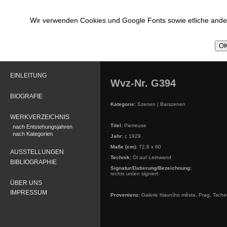
Wir verwenden Cookies und Google Fonts sowie etliche ander
OK
EINLEITUNG
Wvz-Nr. G394
BIOGRAFIE
Kategorie:
Szenen | Barszenen
WERKVERZEICHNIS
Titel:
Pierreuse
nach Entstehungsjahren
nach Kategorien
Jahr:
c 1929
Maße (cm):
72,6 x 60
AUSSTELLUNGEN
Technik:
Öl auf Leinwand
BIBLIOGRAPHIE
Signatur/Datierung/Bezeichnung:
rechts unten signiert
ÜBER UNS
IMPRESSUM
Provenienz:
Galerie hlavního města, Prag, Tsche