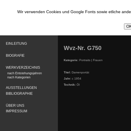
Wir verwenden Cookies und Google Fonts sowie etliche ander
OK
EINLEITUNG
Wvz-Nr. G750
BIOGRAFIE
Kategorie:
Portraits | Frauen
WERKVERZEICHNIS
Titel:
Damenportät
nach Entstehungsjahren
nach Kategorien
Jahr:
c 1954
Technik:
Öl
AUSSTELLUNGEN
BIBLIOGRAPHIE
ÜBER UNS
IMPRESSUM