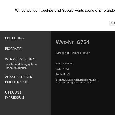
Wir verwenden Cookies und Google Fonts sowie etliche ander
OK
EINLEITUNG
Wvz-Nr. G754
BIOGRAFIE
Kategorie:
Portraits | Frauen
WERKVERZEICHNIS
Titel:
Sitzende
nach Entstehungsjahren
nach Kategorien
Jahr:
1954
Technik:
Öl
AUSSTELLUNGEN
Signatur/Datierung/Bezeichnung:
BIBLIOGRAPHIE
links unten signiert und datiert
ÜBER UNS
IMPRESSUM