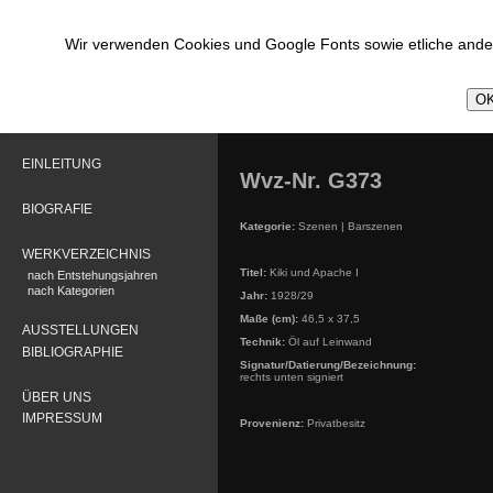
Wir verwenden Cookies und Google Fonts sowie etliche ander
OK
EINLEITUNG
Wvz-Nr. G373
BIOGRAFIE
Kategorie:
Szenen | Barszenen
WERKVERZEICHNIS
Titel:
Kiki und Apache I
nach Entstehungsjahren
nach Kategorien
Jahr:
1928/29
Maße (cm):
46,5 x 37,5
AUSSTELLUNGEN
Technik:
Öl auf Leinwand
BIBLIOGRAPHIE
Signatur/Datierung/Bezeichnung:
rechts unten signiert
ÜBER UNS
IMPRESSUM
Provenienz:
Privatbesitz