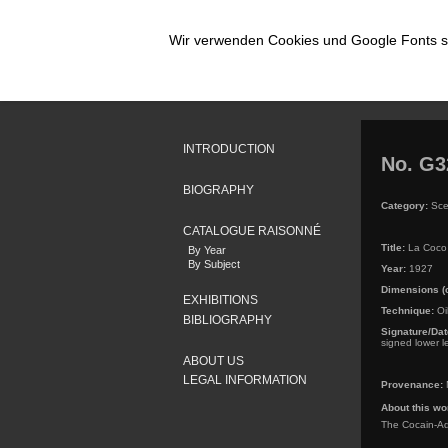
Wir verwenden Cookies und Google Fonts so
INTRODUCTION
No. G3
BIOGRAPHY
Category:
Sce
CATALOGUE RAISONNÉ
Title:
La Coco
By Year
By Subject
Year:
1927
Dimensions (
EXHIBITIONS
Technique:
Oi
BIBLIOGRAPHY
Signature/Dat
signed lower le
ABOUT US
LEGAL INFORMATION
Provenance:
About this wo
The Cocain-Ad