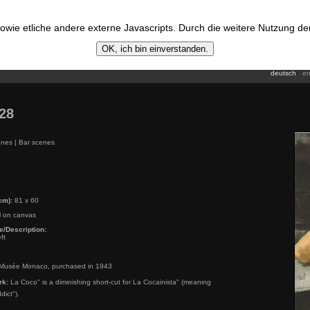
wie etliche andere externe Javascripts. Durch die weitere Nutzung d
OK, ich bin einverstanden.
deutsch
en
28
nes | Bar scenes
cm):
81 x 60
l on canvas
e/Description:
ft
Musée Monaco, purchased in 1943
rk:
La Coco" is a diminishing short-cut for La Cocainista" (meaning
dict").