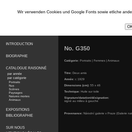
Wir verwenden Cookies und Google Fonts sowie etliche ander
OK
INTRODUCTION
No. G350
BIOGRAPHIE
Catégorie:
Portraits | Femmes | Animaux
CATALOGUE RAISONNÉ
Titre:
Deux amis
par année
par catégorie
Année:
c 1929
Portraits
Dimensions (cm):
55 x 46
Nus
Scènes
Technique:
Huile sur toile
Paysages
Natures mortes
Signature/datation/désignation:
Animaux
signé au milieu à gauche
EXPOSITIONS
Provenance:
Národní galerie v Praze (Galerie na
BIBLIOGRAPHIE
SUR NOUS