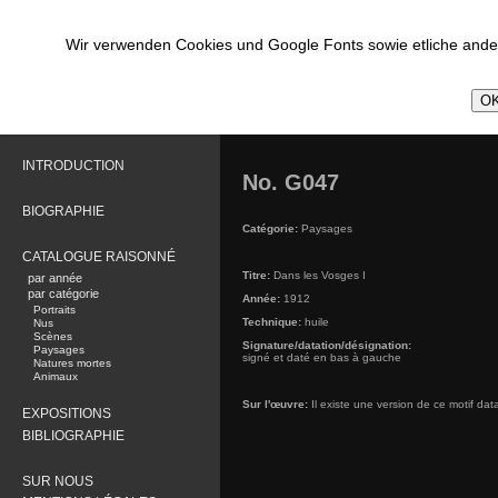
Wir verwenden Cookies und Google Fonts sowie etliche ander
OK
INTRODUCTION
No. G047
BIOGRAPHIE
Catégorie:
Paysages
CATALOGUE RAISONNÉ
Titre:
Dans les Vosges I
par année
par catégorie
Année:
1912
Portraits
Technique:
huile
Nus
Scènes
Signature/datation/désignation:
Paysages
signé et daté en bas à gauche
Natures mortes
Animaux
Sur l'œuvre:
Il existe une version de ce motif da
EXPOSITIONS
BIBLIOGRAPHIE
SUR NOUS