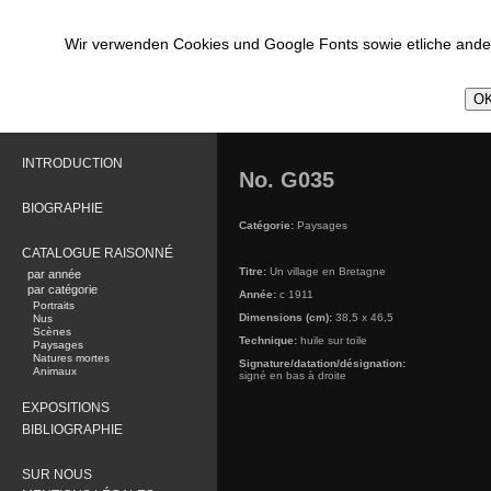
Wir verwenden Cookies und Google Fonts sowie etliche ander
OK
INTRODUCTION
No. G035
BIOGRAPHIE
Catégorie:
Paysages
CATALOGUE RAISONNÉ
Titre:
Un village en Bretagne
par année
par catégorie
Année:
c 1911
Portraits
Dimensions (cm):
38,5 x 46,5
Nus
Scènes
Technique:
huile sur toile
Paysages
Natures mortes
Signature/datation/désignation:
Animaux
signé en bas à droite
EXPOSITIONS
BIBLIOGRAPHIE
SUR NOUS