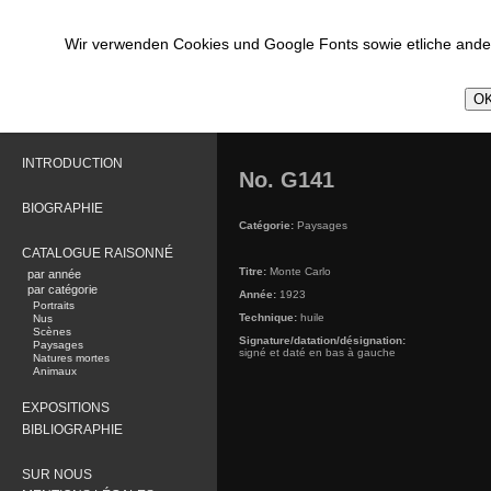
Wir verwenden Cookies und Google Fonts sowie etliche ander
OK
INTRODUCTION
No. G141
BIOGRAPHIE
Catégorie:
Paysages
CATALOGUE RAISONNÉ
Titre:
Monte Carlo
par année
par catégorie
Année:
1923
Portraits
Technique:
huile
Nus
Scènes
Signature/datation/désignation:
Paysages
signé et daté en bas à gauche
Natures mortes
Animaux
EXPOSITIONS
BIBLIOGRAPHIE
SUR NOUS