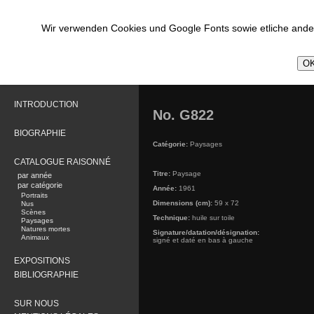
Wir verwenden Cookies und Google Fonts sowie etliche ander
OK
INTRODUCTION
No. G822
BIOGRAPHIE
Catégorie:
Paysages
CATALOGUE RAISONNÉ
Titre:
Paysage
par année
par catégorie
Année:
1961
Portraits
Dimensions (cm):
59 x 72
Nus
Scènes
Technique:
huile sur toile
Paysages
Natures mortes
Signature/datation/désignation:
Animaux
signé et daté en bas à gauche
EXPOSITIONS
BIBLIOGRAPHIE
SUR NOUS