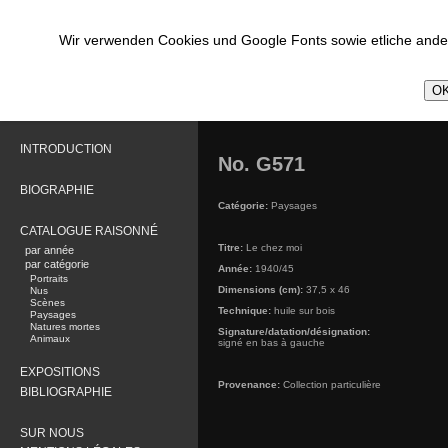
Wir verwenden Cookies und Google Fonts sowie etliche ander
OK
INTRODUCTION
No. G571
BIOGRAPHIE
Catégorie:
Paysages
CATALOGUE RAISONNÉ
Titre:
Le chez moi
par année
par catégorie
Année:
1940/45
Portraits
Dimensions (cm):
37,5 x 46
Nus
Scènes
Technique:
huile sur bois
Paysages
Natures mortes
Signature/datation/désignation:
Animaux
signé en bas à gauche
EXPOSITIONS
Provenance:
Collection particulière
BIBLIOGRAPHIE
SUR NOUS