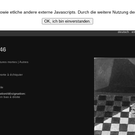
wie etliche andere externe Javascripts. Durch die weitere Nutzung d
OK, ich bin einverstanden.
deutsch
en
46
ures mortes | Autres
orte à échiquier
ile
ation/désignation:
en bas à droite