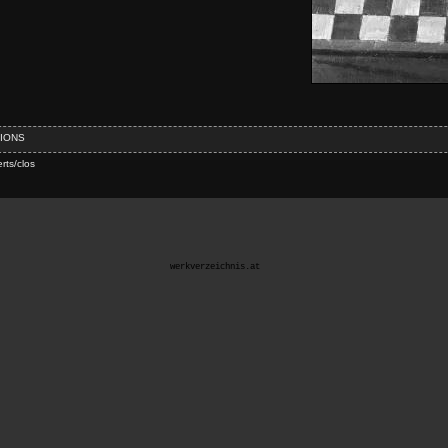
IONS
rts/clos
werkverzeichnis.at