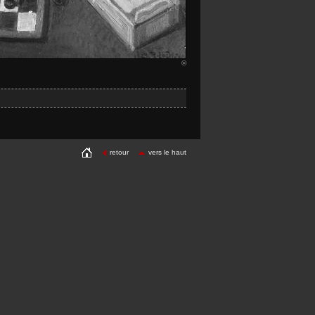
©
retour
vers le haut