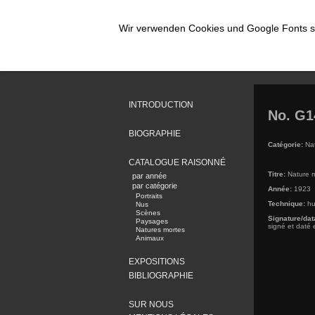
Wir verwenden Cookies und Google Fonts so
INTRODUCTION
No. G1
BIOGRAPHIE
Catégorie:
Nat
CATALOGUE RAISONNÉ
Titre:
Nature m
par année
par catégorie
Année:
1923
Portraits
Technique:
hu
Nus
Scènes
Signature/dat
Paysages
signé et daté 
Natures mortes
Animaux
EXPOSITIONS
BIBLIOGRAPHIE
SUR NOUS