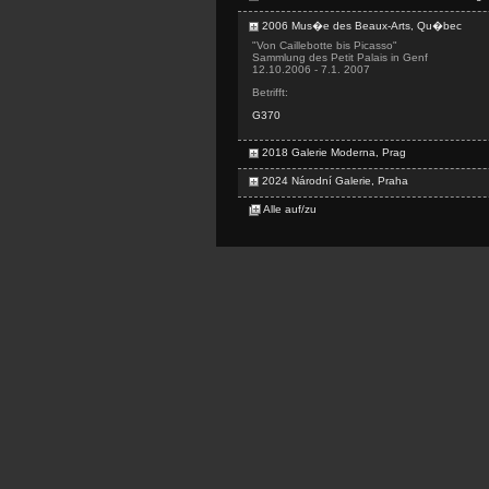
2006 Mus�e des Beaux-Arts, Qu�bec
"Von Caillebotte bis Picasso"
Sammlung des Petit Palais in Genf
12.10.2006 - 7.1. 2007
Betrifft:
G370
2018 Galerie Moderna, Prag
2024 Národní Galerie, Praha
Alle auf/zu