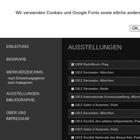
Wir verwenden Cookies und Google Fonts sowie etliche andere
OK, 
AUSSTELLUNGEN
EINLEITUNG
BIOGRAFIE
1909 Rudolfinum, Prag
WERKVERZEICHNIS
1910 Secession, München
nach Entstehungsjahren
1912 Secession, München
nach Kategorien
1912 Secession, Berlin
AUSSTELLUNGEN
1913 Internationale Kunstausstellung, Münc
BIBLIOGRAPHIE
1913 Salon d´Automne, Paris
ÜBER UNS
1913 Secession, München
IMPRESSUM
1914 Société des artistes indépendants, Par
1915 Salon d´Automne, Paris
1915 Société Nationale des Beaux Arts, Pari