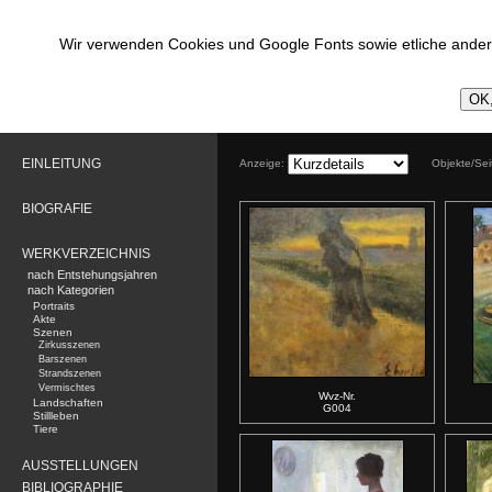
Wir verwenden Cookies und Google Fonts sowie etliche andere
OK,
EINLEITUNG
Anzeige:
Objekte/Se
BIOGRAFIE
WERKVERZEICHNIS
nach Entstehungsjahren
nach Kategorien
Portraits
Akte
Szenen
Zirkusszenen
Barszenen
Strandszenen
Vermischtes
Wvz-Nr.
Landschaften
G004
Stillleben
Tiere
AUSSTELLUNGEN
BIBLIOGRAPHIE