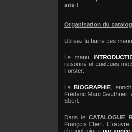
site !
Organisation du catalo
Utilisez la barre des men
Le menu
INTRODUCTI
raisonné et quelques mots
Forster.
La
BIOGRAPHIE
, enric
Frédéric Marc Geuthner, v
Eberl.
Dans le
CATALOGUE R
François Eberl. L´œuvre e
chronologique
par année